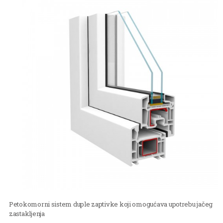
Petokomorni sistem duple zaptivke koji omogućava upotrebu jačeg
zastakljenja