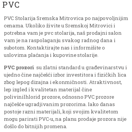
PVC
PVC Stolarija Sremska Mitrovica po najpovoljnijim
cenama. Ukoliko živite u Sremskoj Mitrovici i
potrebna vam je pvc stolarija, naš prodajni salon
vam je na raspolaganju svakog radnog dana i
subotom. Kontaktirajte nas i informišite o
uslovima plaćanja i kupovine stolarije.
PVC prozori
su zlatni standard u građevinarstvu i
ujedno čine najčešći izbor investitora i fizičkih lica
zbog lepog dizajna i ekonmičnosti. Atraktivnost,
lep izgled i kvalitetan materijal čine
polivinilhlorid prozore, odnosno PVC prozore
najčešće ugradjivanim prozorima. Iako danas
postoje razni materijali, koji svojim kvalitetom
mogu parirati PVC-u, na planu prodaje prozora nije
došlo do bitnijih promena.