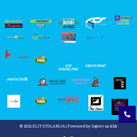
ZERAVICA
FISIHING
HUNTING
ZOP
DEKOR MONT
KONSALTING
Just in CASE
© 2021 ELIT STOLARIJA
|
Powered by Sajtovi na klik