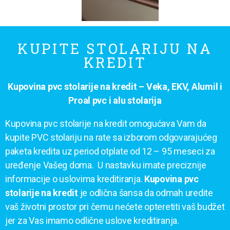
KUPITE STOLARIJU NA
KREDIT
Kupovina pvc stolarije na kredit – Veka, EKV, Alumil i
Proal pvc i alu stolarija
Kupovina pvc stolarije na kredit omogućava Vam da
kupite PVC stolariju na rate sa izborom odgovarajućeg
paketa kredita uz period otplate od 12 – 95 meseci za
uređenje Vašeg doma. U nastavku imate preciznije
informacije o uslovima kreditiranja.
Kupovina pvc
stolarije na kredit
je odlična šansa da odmah uredite
vaš životni prostor pri čemu nećete opteretiti vaš budžet
jer za Vas imamo odlične uslove kreditiranja.