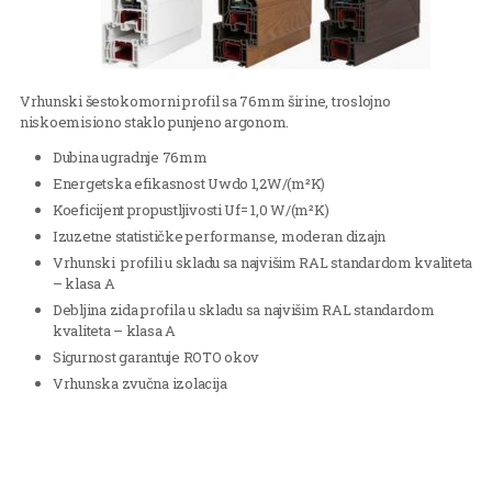
Vrhunski šestokomorni profil sa 76mm širine, troslojno
niskoemisiono staklo punjeno argonom.
Dubina ugradnje 76mm
Energetska efikasnost Uwdo 1,2W/(m²K)
Koeficijent propustljivosti Uf= 1,0 W/(m²K)
Izuzetne statističke performanse, moderan dizajn
Vrhunski profili u skladu sa najvišim RAL standardom kvaliteta
– klasa A
Debljina zida profila u skladu sa najvišim RAL standardom
kvaliteta – klasa A
Sigurnost garantuje ROTO okov
Vrhunska zvučna izolacija