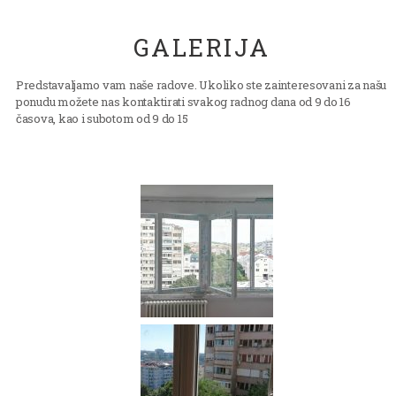
GALERIJA
Predstavaljamo vam naše radove. Ukoliko ste zainteresovani za našu
ponudu možete nas kontaktirati svakog radnog dana od 9 do 16
časova, kao i subotom od 9 do 15