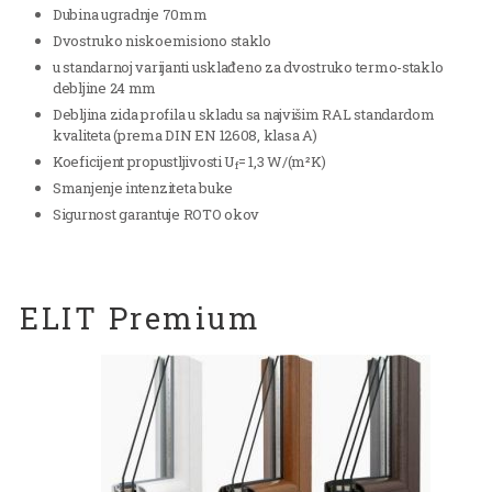
Dubina ugradnje 70mm
Dvostruko niskoemisiono staklo
u standarnoj varijanti usklađeno za dvostruko termo-staklo
debljine 24 mm
Debljina zida profila u skladu sa najvišim RAL standardom
kvaliteta (prema DIN EN 12608, klasa A)
Koeficijent propustljivosti U
= 1,3 W/(m²K)
f
Smanjenje intenziteta buke
Sigurnost garantuje ROTO okov
ELIT Premium