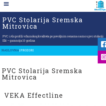
PVC Stolarija Sremska
Mitrovica
PVC i Alu profili vrhunskog kvaliteta po povoljnim cenama samo u pvc stolariji
Elit – garancija 10 godina
NASLOVNA
| PROZORI
PVC Stolarija Sremska
Mitrovica
VEKA Effectline