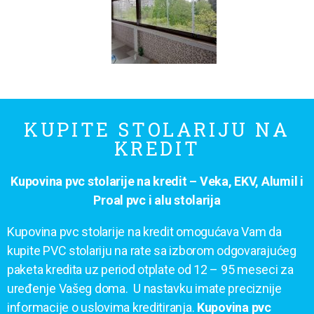
KUPITE STOLARIJU NA
KREDIT
Kupovina pvc stolarije na kredit – Veka, EKV, Alumil i
Proal pvc i alu stolarija
Kupovina pvc stolarije na kredit omogućava Vam da
kupite PVC stolariju na rate sa izborom odgovarajućeg
paketa kredita uz period otplate od 12 – 95 meseci za
uređenje Vašeg doma. U nastavku imate preciznije
informacije o uslovima kreditiranja.
Kupovina pvc