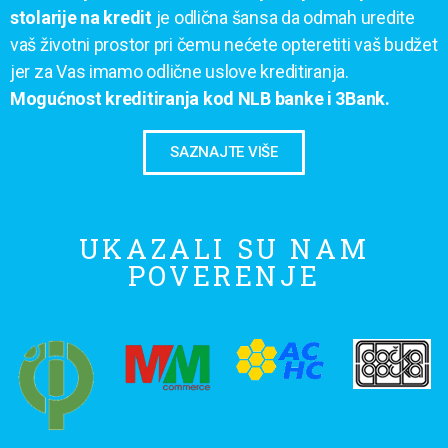
stolarije na kredit
je odlična šansa da odmah uredite
vaš životni prostor pri čemu nećete opteretiti vaš budžet
jer za Vas imamo odlične uslove kreditiranja.
Mogućnost kreditiranja kod NLB banke i 3Bank.
SAZNAJTE VIŠE
UKAZALI SU NAM
POVERENJE