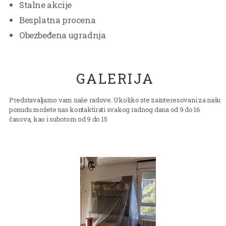
Stalne akcije
Besplatna procena
Obezbeđena ugradnja
GALERIJA
Predstavaljamo vam naše radove. Ukoliko ste zainteresovani za našu
ponudu možete nas kontaktirati svakog radnog dana od 9 do 16
časova, kao i subotom od 9 do 15