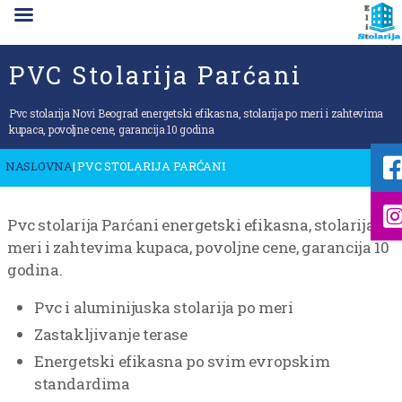
PVC Stolarija Parćani
Pvc stolarija Novi Beograd energetski efikasna, stolarija po meri i zahtevima
kupaca, povoljne cene, garancija 10 godina
NASLOVNA
| PVC STOLARIJA PARĆANI
Pvc stolarija Parćani energetski efikasna, stolarija po
meri i zahtevima kupaca, povoljne cene, garancija 10
godina.
Pvc i aluminijuska stolarija po meri
Zastakljivanje terase
Energetski efikasna po svim evropskim
standardima