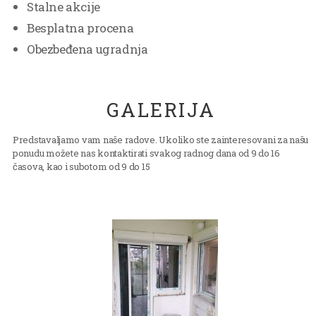
Stalne akcije
Besplatna procena
Obezbeđena ugradnja
GALERIJA
Predstavaljamo vam naše radove. Ukoliko ste zainteresovani za našu
ponudu možete nas kontaktirati svakog radnog dana od 9 do 16
časova, kao i subotom od 9 do 15