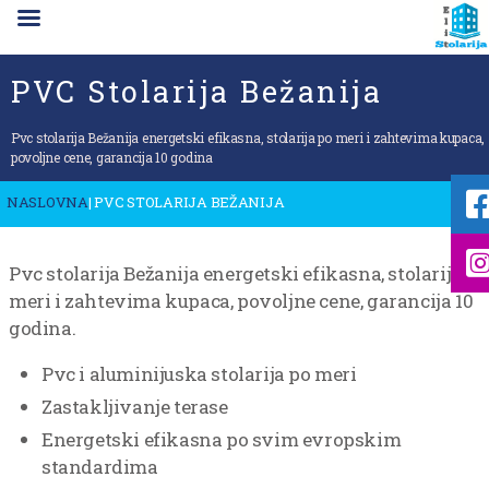
PVC Stolarija Bežanija
Pvc stolarija Bežanija energetski efikasna, stolarija po meri i zahtevima kupaca,
povoljne cene, garancija 10 godina
NASLOVNA
| PVC STOLARIJA BEŽANIJA
Pvc stolarija Bežanija energetski efikasna, stolarija po
meri i zahtevima kupaca, povoljne cene, garancija 10
godina.
Pvc i aluminijuska stolarija po meri
Zastakljivanje terase
Energetski efikasna po svim evropskim
standardima