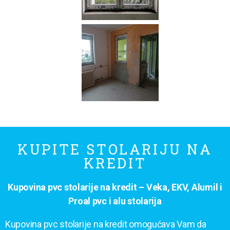
KUPITE STOLARIJU NA
KREDIT
Kupovina pvc stolarije na kredit – Veka, EKV, Alumil i
Proal pvc i alu stolarija
Kupovina pvc stolarije na kredit omogućava Vam da