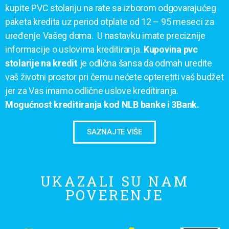
kupite PVC stolariju na rate sa izborom odgovarajućeg
paketa kredita uz period otplate od 12 – 95 meseci za
uređenje Vašeg doma. U nastavku imate preciznije
informacije o uslovima kreditiranja.
Kupovina pvc
stolarije na kredit
je odlična šansa da odmah uredite
vaš životni prostor pri čemu nećete opteretiti vaš budžet
jer za Vas imamo odlične uslove kreditiranja.
Mogućnost kreditiranja kod NLB banke i 3Bank.
SAZNAJTE VIŠE
UKAZALI SU NAM
POVERENJE