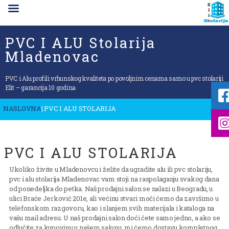
PVC I ALU Stolarija
Mladenovac
PVC i Alu profili vrhunskog kvaliteta po povoljnim cenama samo u pvc stolariji
Elit – garancija 10 godina
NASLOVNA
| PVC I ALU STOLARIJA
PVC I ALU STOLARIJA
Ukoliko živite u Mladenovcu i želite da ugradite alu ili pvc stolariju,
pvc i alu stolarija Mladenovac vam stoji na raspolaganju svakog dana
od ponedeljka do petka. Naš prodajni salon se nalazi u Beogradu, u
ulici Braće Jerković 201e, ali većinu stvari moći ćemo da završimo u
telefonskom razgovoru, kao i slanjem svih materijala i kataloga na
vašu mail adresu. U naš prodajni salon doći ćete samo jedno, a ako se
odlučite za kupovinu u našem salonu, mi ćemo dostavu kompletnog