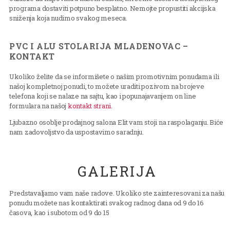
programa dostaviti potpuno besplatno. Nemojte propustiti akcijska
sniženja koja nudimo svakog meseca.
PVC I ALU STOLARIJA MLADENOVAC –
KONTAKT
Ukoliko želite da se informišete o našim promotivnim ponudama ili
našoj kompletnoj ponudi, to možete uraditi pozivom na brojeve
telefona koji se nalaze na sajtu, kao i popunajavanjem on line
formulara na našoj
kontakt strani.
Ljubazno osoblje prodajnog salona Elit vam stoji na raspolaganju. Biće
nam zadovoljstvo da uspostavimo saradnju.
GALERIJA
Predstavaljamo vam naše radove. Ukoliko ste zainteresovani za našu
ponudu možete nas kontaktirati svakog radnog dana od 9 do 16
časova, kao i subotom od 9 do 15