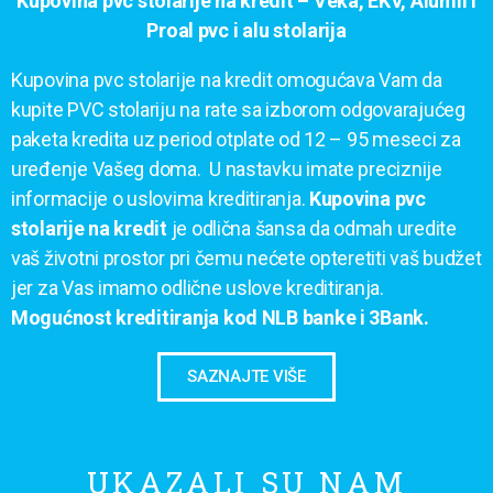
Kupovina pvc stolarije na kredit – Veka, EKV, Alumil i
Proal pvc i alu stolarija
Kupovina pvc stolarije na kredit omogućava Vam da
kupite PVC stolariju na rate sa izborom odgovarajućeg
paketa kredita uz period otplate od 12 – 95 meseci za
uređenje Vašeg doma. U nastavku imate preciznije
informacije o uslovima kreditiranja.
Kupovina pvc
stolarije na kredit
je odlična šansa da odmah uredite
vaš životni prostor pri čemu nećete opteretiti vaš budžet
jer za Vas imamo odlične uslove kreditiranja.
Mogućnost kreditiranja kod NLB banke i 3Bank.
SAZNAJTE VIŠE
UKAZALI SU NAM