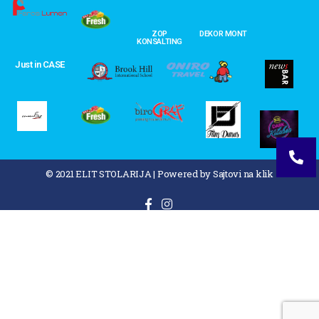
ZOP
DEKOR MONT
KONSALTING
Just in CASE
© 2021 ELIT STOLARIJA
|
Powered by Sajtovi na klik