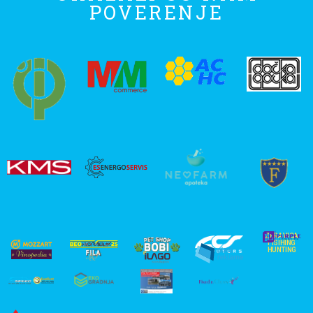
POVERENJE
ZERAVICA
FISIHING
HUNTING