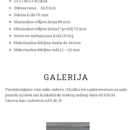
Uf 2.1 do 3.1 W/m2K
Dubina rama 62,5 mm
Dubina krila 70 mm
Minimalna vidljiva širina 86 mm
Minimalna vidljiva širina (?-profil) 70 mm
Nosivost mehanizma krila 130 Kg
Maksimalna debljina stakla do 44 mm
Maksimalna debljina zida 1,1 – 1,6 mm
GALERIJA
Predstavaljamo vam naše radove. Ukoliko ste zainteresovani za našu
ponudu možete nas kontaktirati svakog radnog dana od 9 do 16
časova, kao i subotom od 9 do 15