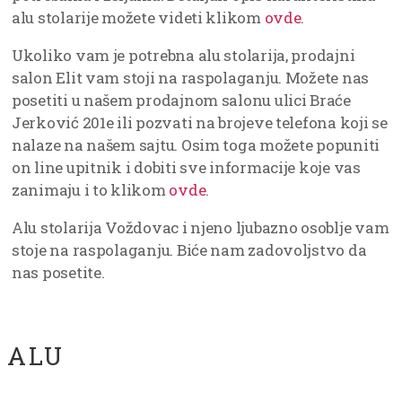
alu stolarije možete videti klikom
ovde
.
Ukoliko vam je potrebna alu stolarija, prodajni
salon Elit vam stoji na raspolaganju. Možete nas
posetiti u našem prodajnom salonu ulici Braće
Jerković 201e ili pozvati na brojeve telefona koji se
nalaze na našem sajtu. Osim toga možete popuniti
on line upitnik i dobiti sve informacije koje vas
zanimaju i to klikom
ovde
.
Alu stolarija Voždovac i njeno ljubazno osoblje vam
stoje na raspolaganju. Biće nam zadovoljstvo da
nas posetite.
ALU