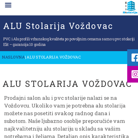
ALU Stolarija Voždovac
PVC i Alu profili vrhunskog kvaliteta po povoljnim cenama samo u pvc stolariji
Elit – garancija 10 godina
NASLOVNA
| ALU STOLARIJA VOŽDOVAC
ALU STOLARIJA VOŽDOVAC
Prodajni salon alu i pvc stolarije nalazi se na
Voždovcu. Ukoliko vam je potrebna alu stolarija
možete nas posetiti svakog radnog dana i
subotom. Naše ljubazno osoblje preporučiće vam
najkvalitetniju alu stolariju u skladu sa vašim
potrebama i željama. Detaljan opis karakteristika