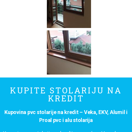
KUPITE STOLARIJU NA
KREDIT
Kupovina pvc stolarije na kredit – Veka, EKV, Alumil i
Proal pvc i alu stolarija