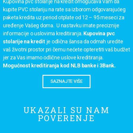
Kupovina pvc stolarije na kredit omogućava Vam da
kupite PVC stolariju na rate sa izborom odgovarajućeg
paketa kredita uz period otplate od 12 – 95 meseci za
uređenje Vašeg doma. U nastavku imate preciznije
informacije o uslovima kreditiranja.
Kupovina pvc
stolarije na kredit
je odlična šansa da odmah uredite
vaš životni prostor pri čemu nećete opteretiti vaš budžet
jer za Vas imamo odlične uslove kreditiranja.
Mogućnost kreditiranja kod NLB banke i 3Bank.
SAZNAJTE VIŠE
UKAZALI SU NAM
POVERENJE