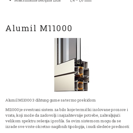
Maksimalna debljina zida 1,4 – 1,6 mm
Alumil M11000
Alumil M11000 3 dihtung gume sa termo prekidom
M11000 je svestrani sistem za bilo koje termički izolovane prozore i
vrata, koji može da zadovolji i najzahtevnije potrebe, zahvaljujući
velikom spektru rešenja i profila. Sa ovim sistemom mogu da se
izrade sve vrste okretno-nagibnih tipologija, i nudi sledeće prednosti: