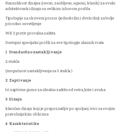
Raznolikost dizajna (ravno, zaobljeno, ugaoni, klasik) za svaki
arhitektonski dizajn sa velikim izborom profila
Tipologije za skriveni prozor (jednokrilni i dvokrilni) za bolje
prirodno osvetljenje
WK 3 protiv provalna zaštita
Dostupni specijalni profili za sve tipologije ulaznih vrata
1 Standardno zastakljivanje
2-stakla
(mogućnost zastakljivanja sa 3 stakla )
2 Zaptivanje
tri zaptivne gume za idealnu zaštitu od vetra,kiše i zvuka
3 Dizajn
klasi
čan dizajn koji je prepoznatljiv po spoljnoj ivici sa svojim
pravolinijskim oblicima
4 Karakteristike