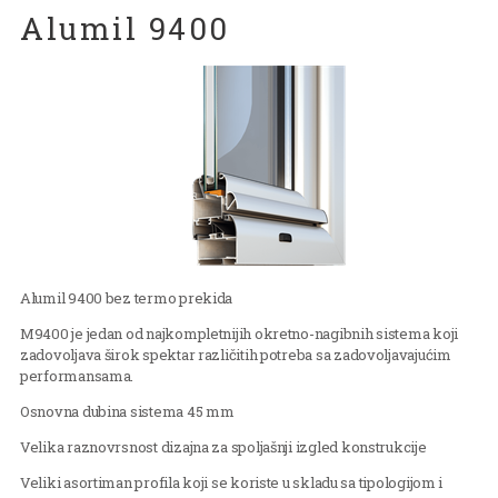
Alumil 9400
Alumil 9400 bez termo prekida
M9400 je jedan od najkompletnijih okretno-nagibnih sistema koji
zadovoljava širok spektar različitih potreba sa zadovoljavajućim
performansama.
Osnovna dubina sistema 45 mm
Velika raznovrsnost dizajna za spoljašnji izgled konstrukcije
Veliki asortiman profila koji se koriste u skladu sa tipologijom i