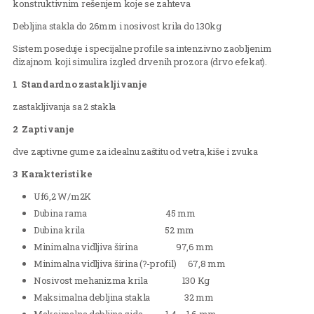
konstruktivnim rešenjem koje se zahteva
Debljina stakla do 26mm i nosivost krila do 130kg
Sistem poseduje i specijalne profile sa intenzivno zaobljenim
dizajnom koji simulira izgled drvenih prozora (drvo efekat).
1 Standardno zastakljivanje
zastakljivanja sa 2 stakla
2 Zaptivanje
dve zaptivne gume za idealnu zaštitu od vetra,kiše i zvuka
3 Karakteristike
Uf6,2 W/m2K
Dubina rama 45 mm
Dubina krila 52 mm
Minimalna vidljiva širina 97,6 mm
Minimalna vidljiva širina (?-profil) 67,8 mm
Nosivost mehanizma krila 130 Kg
Maksimalna debljina stakla 32 mm